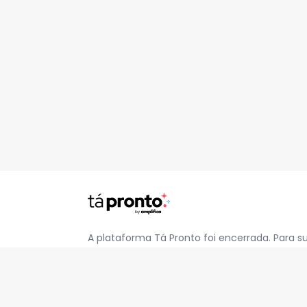
A plataforma Tá Pronto foi encerrada. Para s
pelo e-mail
contato@jatapronto.com.br
.
REDES SOCIAIS