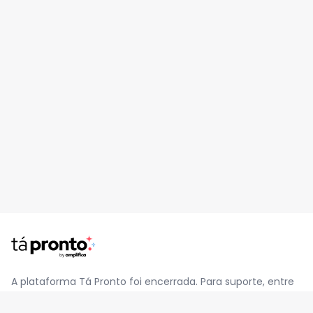
A plataforma Tá Pronto foi encerrada. Para suporte, entre
em contato pelo e-mail
contato@jatapronto.com.br
.