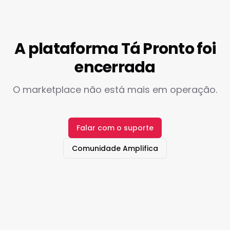
A plataforma Tá Pronto foi
encerrada
O marketplace não está mais em operação.
Falar com o suporte
Comunidade Amplifica