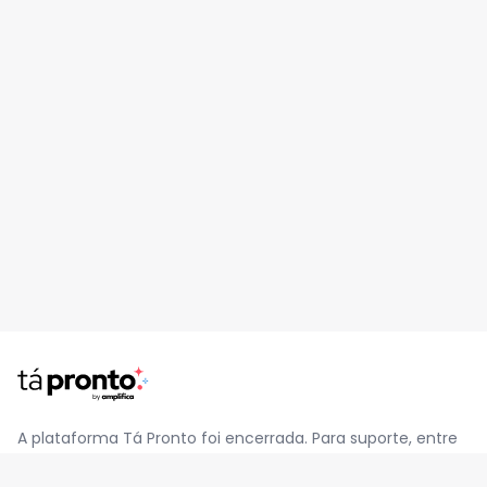
A plataforma Tá Pronto foi encerrada. Para suporte, entre
em contato pelo e-mail
contato@jatapronto.com.br
.