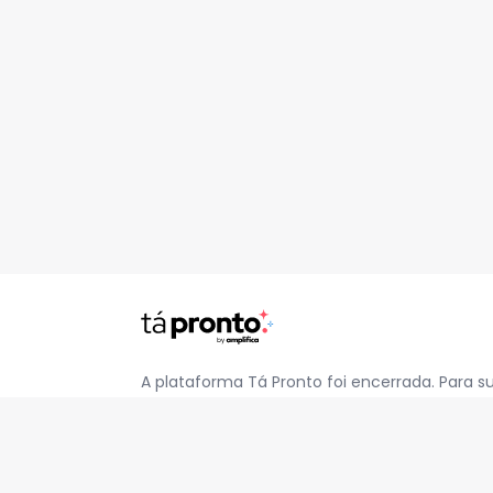
A plataforma Tá Pronto foi encerrada. Para s
pelo e-mail
contato@jatapronto.com.br
.
REDES SOCIAIS