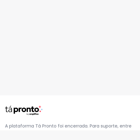
A plataforma Tá Pronto foi encerrada. Para suporte, entre
em contato pelo e-mail
contato@jatapronto.com.br
.