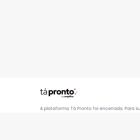
A plataforma Tá Pronto foi encerrada. Para s
pelo e-mail
contato@jatapronto.com.br
.
REDES SOCIAIS