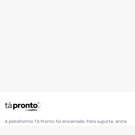
A plataforma Tá Pronto foi encerrada. Para suporte, entre
em contato pelo e-mail
contato@jatapronto.com.br
.