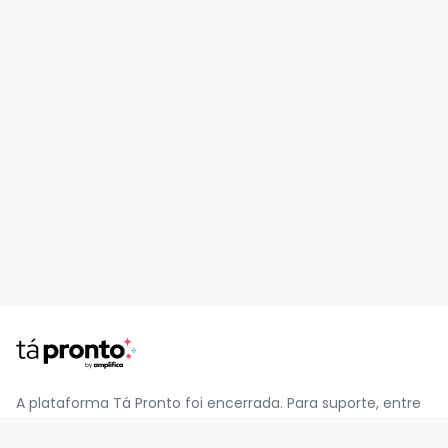
A plataforma Tá Pronto foi encerrada. Para suporte, entre
em contato pelo e-mail
contato@jatapronto.com.br
.