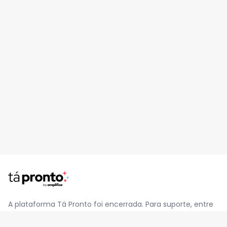
A plataforma Tá Pronto foi encerrada. Para suporte, entre
em contato pelo e-mail
contato@jatapronto.com.br
.