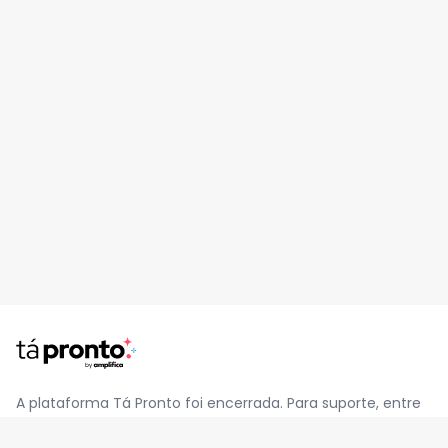
A plataforma Tá Pronto foi encerrada. Para suporte, entre
em contato pelo e-mail
contato@jatapronto.com.br
.