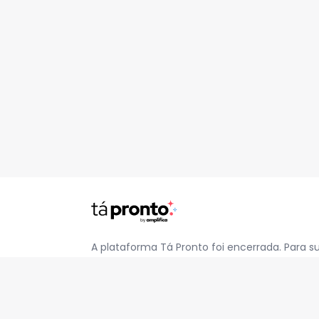
A plataforma Tá Pronto foi encerrada. Para s
pelo e-mail
contato@jatapronto.com.br
.
REDES SOCIAIS