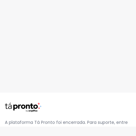
A plataforma Tá Pronto foi encerrada. Para suporte, entre
em contato pelo e-mail
contato@jatapronto.com.br
.