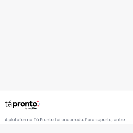
A plataforma Tá Pronto foi encerrada. Para suporte, entre
em contato pelo e-mail
contato@jatapronto.com.br
.