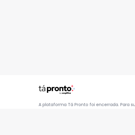
A plataforma Tá Pronto foi encerrada. Para s
pelo e-mail
contato@jatapronto.com.br
.
REDES SOCIAIS