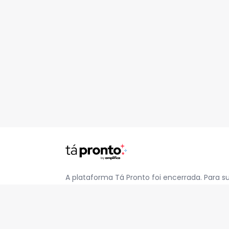
A plataforma Tá Pronto foi encerrada. Para s
pelo e-mail
contato@jatapronto.com.br
.
REDES SOCIAIS