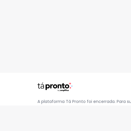
A plataforma Tá Pronto foi encerrada. Para s
pelo e-mail
contato@jatapronto.com.br
.
REDES SOCIAIS