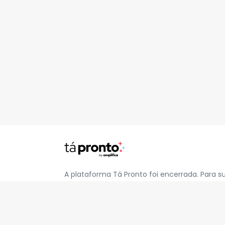
A plataforma Tá Pronto foi encerrada. Para s
pelo e-mail
contato@jatapronto.com.br
.
REDES SOCIAIS