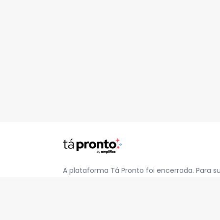
A plataforma Tá Pronto foi encerrada. Para s
pelo e-mail
contato@jatapronto.com.br
.
REDES SOCIAIS