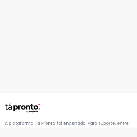
A plataforma Tá Pronto foi encerrada. Para suporte, entre
em contato pelo e-mail
contato@jatapronto.com.br
.