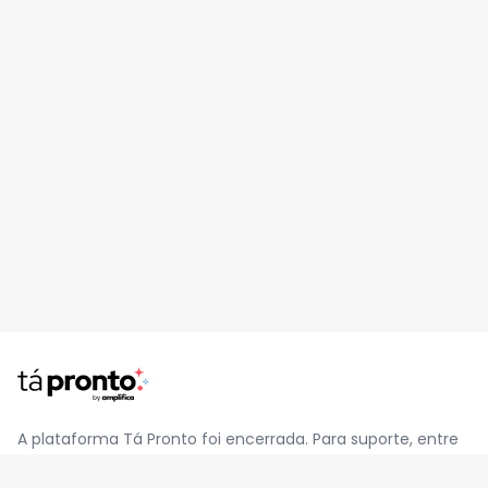
A plataforma Tá Pronto foi encerrada. Para suporte, entre
em contato pelo e-mail
contato@jatapronto.com.br
.