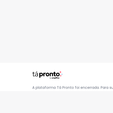
A plataforma Tá Pronto foi encerrada. Para s
pelo e-mail
contato@jatapronto.com.br
.
REDES SOCIAIS