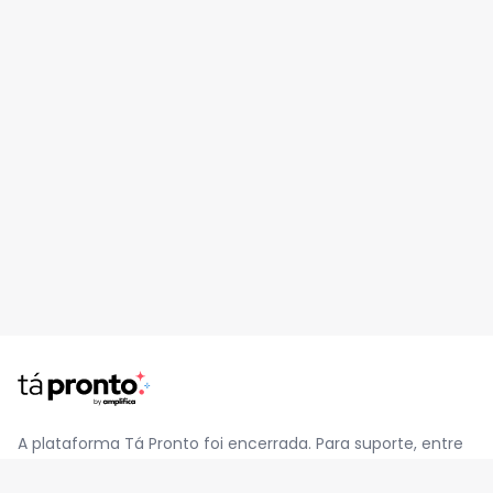
A plataforma Tá Pronto foi encerrada. Para suporte, entre
em contato pelo e-mail
contato@jatapronto.com.br
.