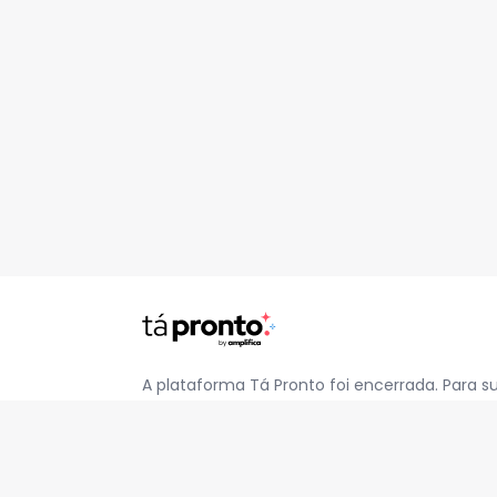
A plataforma Tá Pronto foi encerrada. Para s
pelo e-mail
contato@jatapronto.com.br
.
REDES SOCIAIS