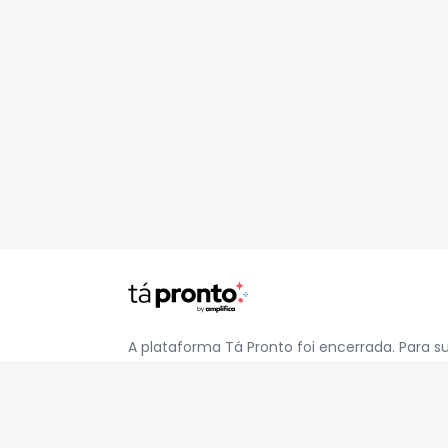
A plataforma Tá Pronto foi encerrada. Para s
pelo e-mail
contato@jatapronto.com.br
.
REDES SOCIAIS