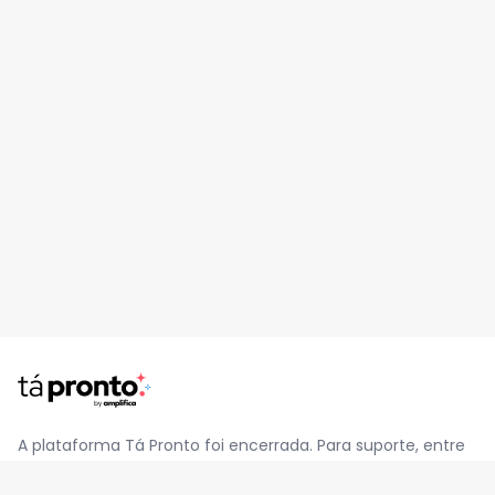
A plataforma Tá Pronto foi encerrada. Para suporte, entre
em contato pelo e-mail
contato@jatapronto.com.br
.