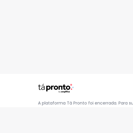
A plataforma Tá Pronto foi encerrada. Para s
pelo e-mail
contato@jatapronto.com.br
.
REDES SOCIAIS