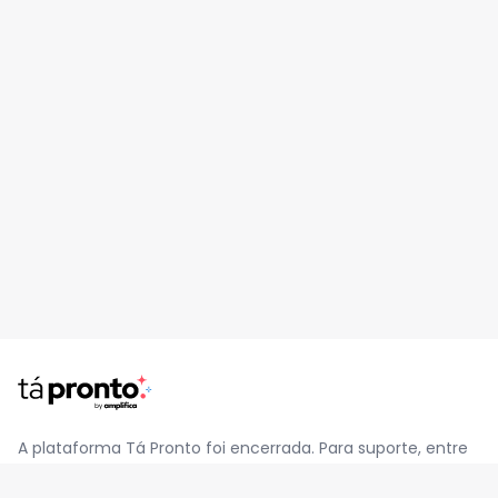
A plataforma Tá Pronto foi encerrada. Para suporte, entre
em contato pelo e-mail
contato@jatapronto.com.br
.