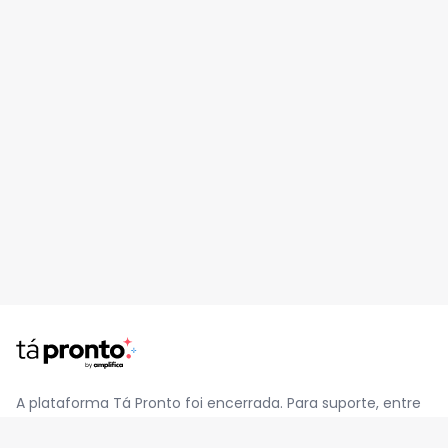
A plataforma Tá Pronto foi encerrada. Para suporte, entre
em contato pelo e-mail
contato@jatapronto.com.br
.