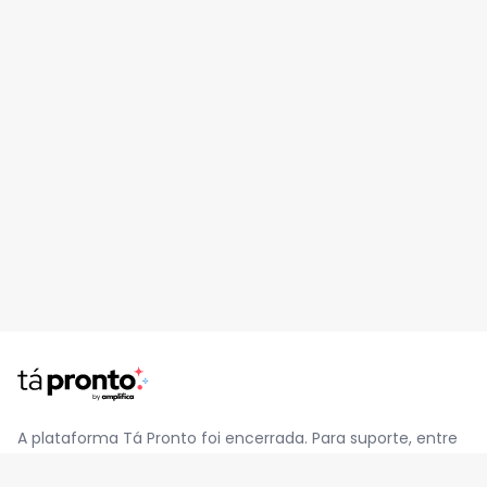
A plataforma Tá Pronto foi encerrada. Para suporte, entre
em contato pelo e-mail
contato@jatapronto.com.br
.