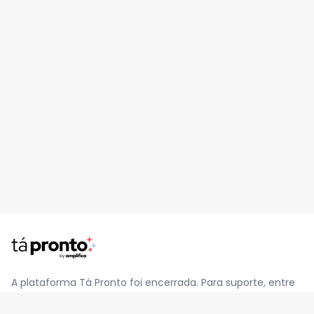
A plataforma Tá Pronto foi encerrada. Para suporte, entre
em contato pelo e-mail
contato@jatapronto.com.br
.