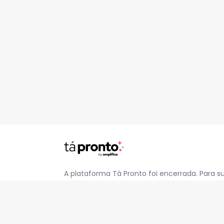
A plataforma Tá Pronto foi encerrada. Para s
pelo e-mail
contato@jatapronto.com.br
.
REDES SOCIAIS