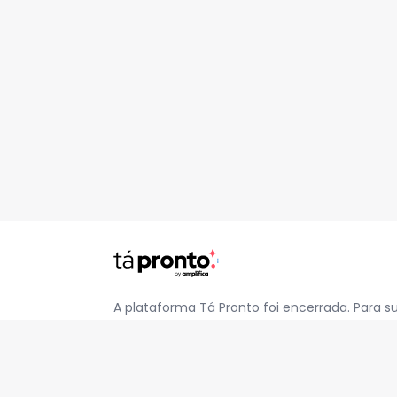
A plataforma Tá Pronto foi encerrada. Para s
pelo e-mail
contato@jatapronto.com.br
.
REDES SOCIAIS