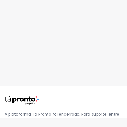
A plataforma Tá Pronto foi encerrada. Para suporte, entre
em contato pelo e-mail
contato@jatapronto.com.br
.