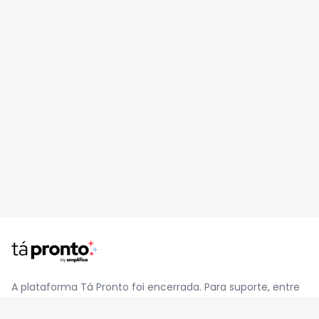
A plataforma Tá Pronto foi encerrada. Para suporte, entre
em contato pelo e-mail
contato@jatapronto.com.br
.