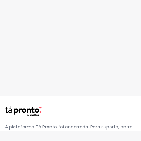
A plataforma Tá Pronto foi encerrada. Para suporte, entre
em contato pelo e-mail
contato@jatapronto.com.br
.