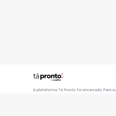
A plataforma Tá Pronto foi encerrada. Para s
pelo e-mail
contato@jatapronto.com.br
.
REDES SOCIAIS