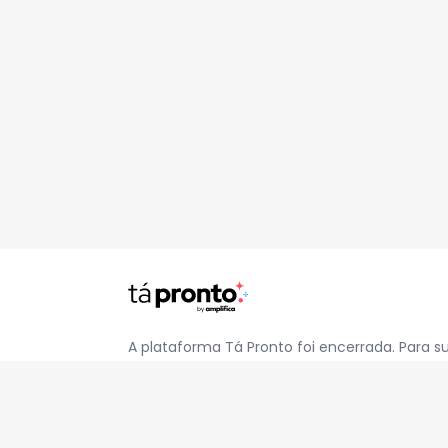
A plataforma Tá Pronto foi encerrada. Para s
pelo e-mail
contato@jatapronto.com.br
.
REDES SOCIAIS