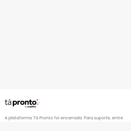
A plataforma Tá Pronto foi encerrada. Para suporte, entre
em contato pelo e-mail
contato@jatapronto.com.br
.