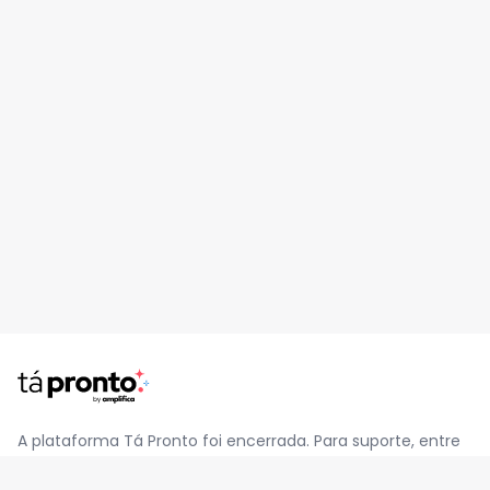
A plataforma Tá Pronto foi encerrada. Para suporte, entre
em contato pelo e-mail
contato@jatapronto.com.br
.