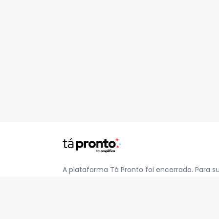
A plataforma Tá Pronto foi encerrada. Para s
pelo e-mail
contato@jatapronto.com.br
.
REDES SOCIAIS