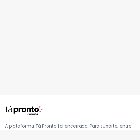
A plataforma Tá Pronto foi encerrada. Para suporte, entre
em contato pelo e-mail
contato@jatapronto.com.br
.