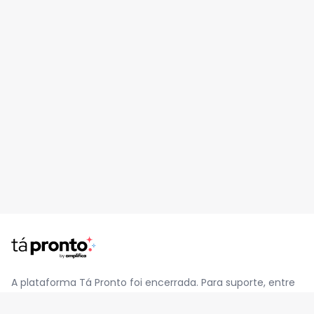
A plataforma Tá Pronto foi encerrada. Para suporte, entre
em contato pelo e-mail
contato@jatapronto.com.br
.