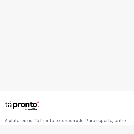
A plataforma Tá Pronto foi encerrada. Para suporte, entre
em contato pelo e-mail
contato@jatapronto.com.br
.