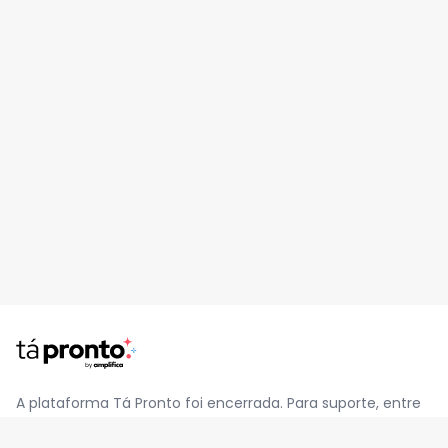
A plataforma Tá Pronto foi encerrada. Para suporte, entre
em contato pelo e-mail
contato@jatapronto.com.br
.