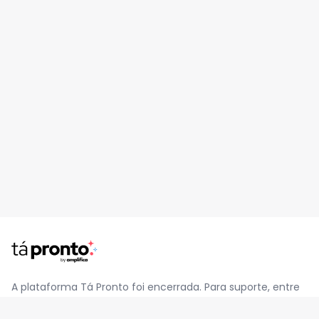
A plataforma Tá Pronto foi encerrada. Para suporte, entre
em contato pelo e-mail
contato@jatapronto.com.br
.