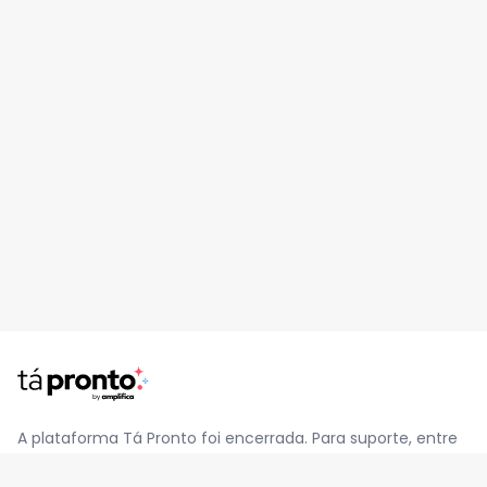
A plataforma Tá Pronto foi encerrada. Para suporte, entre
em contato pelo e-mail
contato@jatapronto.com.br
.