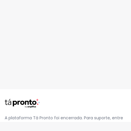
A plataforma Tá Pronto foi encerrada. Para suporte, entre
em contato pelo e-mail
contato@jatapronto.com.br
.