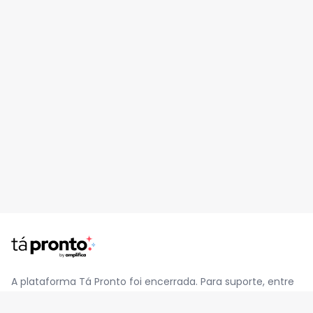
A plataforma Tá Pronto foi encerrada. Para suporte, entre
em contato pelo e-mail
contato@jatapronto.com.br
.