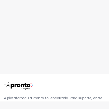
A plataforma Tá Pronto foi encerrada. Para suporte, entre
em contato pelo e-mail
contato@jatapronto.com.br
.